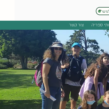
משו"ב
תי ספריה
צור קשר