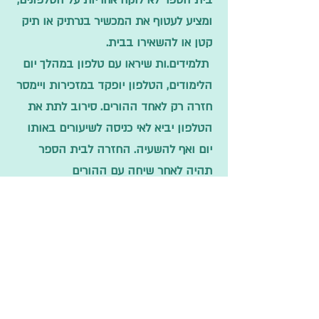
בית הספר לא לוקח אחריות על הטלפונים,
ומציע לעטוף את המכשיר בנרתיק או תיק
קטן או להשאירו בבית.
תלמידים.ות שיראו עם טלפון במהלך יום
הלימודים, הטלפון יופקד במזכירות ויימסר
חזרה רק לאחד ההורים. סירוב לתת את
הטלפון יביא לאי כניסה לשיעורים באותו
יום ואף להשעיה. החזרה לבית הספר
תהיה לאחר שיחה עם ההורים
6.
סביבה לימודית נעימה -
כולנו אחראים לניקיון הכיתה והבניין
ולשמירה על מצבם התקין. השיעור יתחיל
ויסתיים רק כאשר הכיתה תהיה נקייה
ומסודרת.
7.
תלבושת -