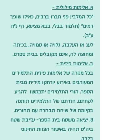
א. אלימות מילולית -
"כל המלבין פני חברו ברבים, כאילו שופך
דמים" (תלמוד בבלי, בבא מציעא, דף נ"ח
ע"ב).
לעג או העלבה, גלויה או סמויה, בכיתה
ומחוצה לה, אינם מקובלים בבית ספרנו.
ב. אלימות פיזית -
בכל מקרה של אלימות פיזית התלמידים
המעורבים באירוע יורחקו מידית מבית
הספר. הורי התלמידים יתבקשו להגיע
לקחתם. חזרתם של התלמידים תותנה
בקיומה של שיחת הבהרה עם ההורים.
3.
יציאה משטח בית הספר-
עזיבת שטח
ביה"ס תהיה באישור הצוות החינוכי
בלבד.