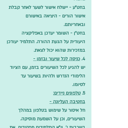
בחט"ע - יישלח אישור לשער לאחר קבלת
אישור הורים - היציאה באישורם
ובאחריותם.
בחט"ן - השומר יעדכן באפליקציה
היעודית על הגעת ההורה. התלמיד יעודכן
במזכירות שהוא יכול לצאת.
4.
כניסה לכל שיעור ובזמן -
יש להגיע לכל השיעורים בזמן, עם הציוד
הלימודי הנדרש ולהיות בשיעור עד
לסיומו.
5.
טלפונים ניידים:
בחטיבה העליונה -
חל איסור על שימוש בטלפון במהלך
השיעורים, וכן על השמעת מוסיקה.
בשכבות י' וי"א התלמידים מפקידים את