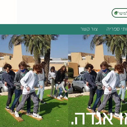
משו"ב
תי ספריה
צור קשר
 אגדה.