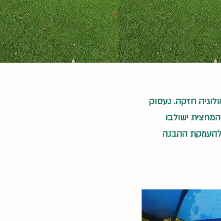
ולוגיה חזקה. נעסוק
המחצית ישולבו
י להעמקת ההבנה